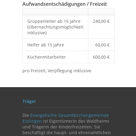
Aufwandsentschädigungen / Freizeit
Gruppenleiter ab 16 Jahre
240,00 €
(Übernachtungsmöglichkeit
inklusive)
Helfer ab 15 Jahre
60,00 €
Küchenmitarbeiter
600,00 €
pro Freizeit, Verpflegung inklusive
Träger
Die
Evangelische Gesamtkirchengemeinde
Esslingen
ist Eigentümerin des Waldheims
und Trägerin der Kinderfreizeiten. Sie
beschäftigt die haupt- und ehrenamtlichen