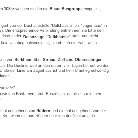
es 108er
wohnen sind in die
Blaue Busgruppe
eingeteilt,
längert von der Bushaltestelle "Dulkhäusle" bis "Jägerhaus" in
). Die entsprechende Verbindung entnehmen sie bitte den
, dass in der
steht und nicht
Zielanzeige "Dulkhäusle"
 kein Umstieg notwendig ist,
bietet
sich die Fahrt auch
dung von
Berkheim
über
Sirnau, Zell und Oberesslingen
 an. Die Buslinie wird an den ersten vier Tagen betreut werden
Ende der Linie am Jägerhaus ist und kein Umstieg notwendig
inder.
tauscht?
 wir von Busfarben, statt Buszahlen, damit es zu keinen
rt.
inmal ausgehend von
Rüdern
und einmal ausgehend von der
en Sie, wenn sie aus Rüdern oder von der Neckarhalde