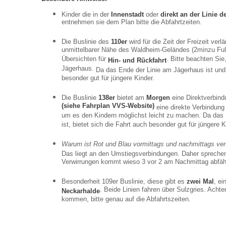
Kinder die in der
Innenstadt
oder
direkt an der Linie d
entnehmen sie dem Plan bitte die Abfahrtzeiten.
Die Buslinie des
110er
wird für die Zeit der Freizeit ver
unmittelbarer Nähe des Waldheim-Geländes (2minzu Fuß
Übersichten für
. Bitte beachten Sie
Hin- und Rückfahrt
Jägerhaus.
Da das Ende der Linie am Jägerhaus ist und
besonder gut für jüngere Kinder.
Die Buslinie
138er
bietet am
Morgen
eine Direktverbin
(siehe Fahrplan VVS-Website)
eine direkte Verbindung
um es den Kindern möglichst leicht zu machen. Da das 
ist, bietet sich die Fahrt auch besonder gut für jüngere K
Warum ist Rot und Blau vormittags und nachmittags ver
Das liegt an den Umstiegsverbindungen. Daher sprechen
Verwirrungen kommt wieso 3 vor 2 am Nachmittag abfäh
Besonderheit 109er Buslinie, diese gibt es
zwei Mal
, e
. Beide Linien fahren über Sulzgries. Acht
Neckarhalde
kommen, bitte genau auf die Abfahrtszeiten.