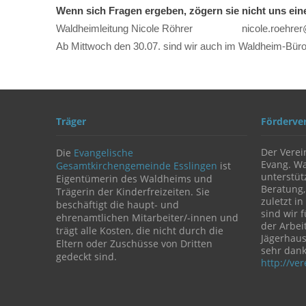
Wenn sich Fragen ergeben, zögern sie nicht uns eine
Waldheimleitung Nicole Röhrer nicole.roehrer
Ab Mittwoch den 30.07. sind wir auch im Waldheim-Büro
Träger
Förderve
Der Verei
Die
Evangelische
Evang. Wa
Gesamtkirchengemeinde Esslingen
ist
unterstüt
Eigentümerin des Waldheims und
Beratung,
Trägerin der Kinderfreizeiten. Sie
zuletzt in
beschäftigt die haupt- und
sind wir 
ehrenamtlichen Mitarbeiter/-innen und
der Arbe
trägt alle Kosten, die nicht durch die
Jägerhaus
Eltern oder Zuschüsse von Dritten
sehr dank
gedeckt sind.
http://ve