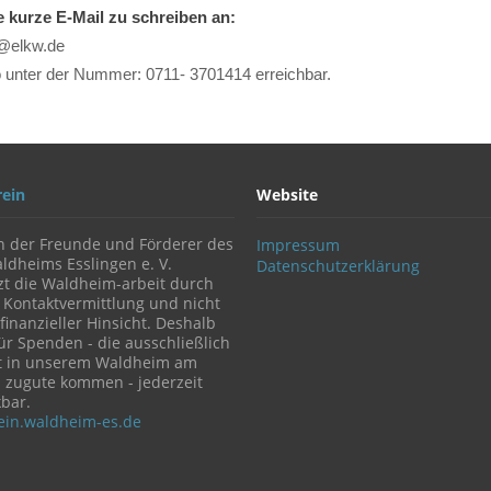
 kurze E-Mail zu schreiben an:
@elkw.de
 unter der Nummer: 0711- 3701414 erreichbar.
rein
Website
n der Freunde und Förderer des
Impressum
ldheims Esslingen e. V.
Datenschutzerklärung
zt die Waldheim-arbeit durch
 Kontaktvermittlung und nicht
 finanzieller Hinsicht. Deshalb
für Spenden - die ausschließlich
it in unserem Waldheim am
 zugute kommen - jederzeit
bar.
rein.waldheim-es.de