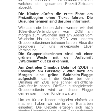
ihr persönliches VVS-Waldheim-Ticket
welches den gesamten Freizeit-Zeitraum
abdeckt.
Die Kinder dürfen die erste Fahrt am
Freizeitbeginn ohne Ticket fahren. Die
Busunternehmen sind darüber informiert.
Wie auch die letzten Jahre werden wir drei
108er-Bus-Verbindungen vom ZOB am
morgen zum Waldheim und am Abend vom
Waldheim bis an den ZOB von unseren
Gruppenleiter:innen betreuen lassen. Ebso die
besonders für uns angepasste 110er
Verbindung.
Die Gruppenleiter:innen sind mit einer
grünen Weste mit der Aufschrift
„Waldheim“ gut zu erkennen.
Am Zentralen Omnibus Bahnhof (ZOB) in
Esslingen am Bussteig 7 wird dazu am
Morgen eine grüne Waldheim-Flagge
aufgestellt
, damit die Kinder bei dem
Umstieg am ZOB eine schnell ersichtliche
Anlaufstelle haben. Die/Der busbegleitende
Gruppenleiter:in wird an dieser Flagge
gemeinsam mit den Kindern warten.
Um es für die Kinder möglichst einfach zu
machen, haben wir sie in vier Busfarben
eingeteilt. Die Gebiete ergeben sich nach
idealen Umsteigezeiten & der Gesamtfahrzeit