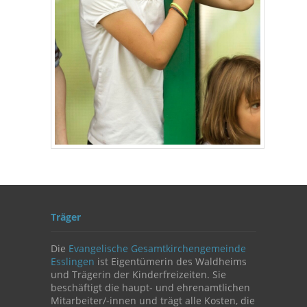
Träger
Die
Evangelische Gesamtkirchengemeinde
Esslingen
ist Eigentümerin des Waldheims
und Trägerin der Kinderfreizeiten. Sie
beschäftigt die haupt- und ehrenamtlichen
Mitarbeiter/-innen und trägt alle Kosten, die