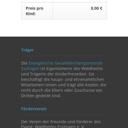
Preis pro
0,00 €
Kind:
Träger
Die
Evangelische Gesamtkirchengemeinde
Esslingen
ist Eigentümerin des Waldheims
und Trägerin der Kinderfreizeiten. Sie
beschäftigt die haupt- und ehrenamtlichen
Mitarbeiter/-innen und trägt alle Kosten, die
nicht durch die Eltern oder Zuschüsse von
Dritten gedeckt sind.
Förderverein
Der Verein der Freunde und Förderer des
Evang. Waldheims Esslingen e. V.